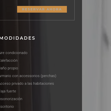
RESERVAR AHORA
MODIDADES
Aire condicionado
Calefacción
⁠Baño propio
⁠Armario con accessorios (perchas)
Acceso privado a las habitaciones
Caja fuerte
Insonorización
Escritorio