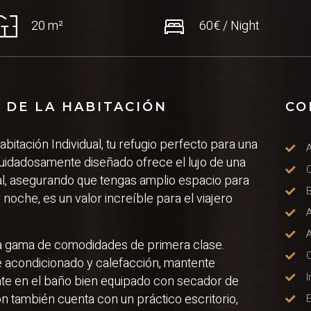
20 m²
60€
/ Night
 DE LA HABITACIÓN
CO
bitación Individual, tu refugio perfecto para una
⁠
cuidadosamente diseñado ofrece el lujo de una
⁠
l, asegurando que tengas amplio espacio para
 noche, es un valor increíble para el viajero
a gama de comodidades de primera clase.
⁠
ire acondicionado y calefacción, mantente
⁠
ate en el baño bien equipado con secador de
ón también cuenta con un práctico escritorio,
⁠