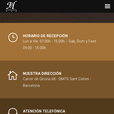
rutas de senderismo
en el Montseny
El Parque Natural del Montseny es un tesoro
natural que atrae a quienes buscan
experiencias al aire libre. Situado a solo una
HORARIO DE RECEPCIÓN
hora de Barcelona, este parque ofrece un
Lun a Vie: 07:00h - 15:00h -- Sab, Dom y Fest:
entorno montañoso variado, ideal para...
09:00 - 15:00h
NUESTRA DIRECCIÓN
Carrer de Girona 68 - 08470 Sant Celoni -
Barcelona
ATENCIÓN TELEFÓNICA