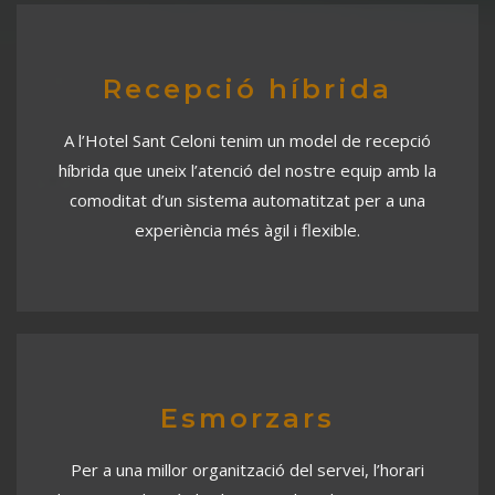
Recepció híbrida
A l’Hotel Sant Celoni tenim un model de recepció
híbrida que uneix l’atenció del nostre equip amb la
comoditat d’un sistema automatitzat per a una
experiència més àgil i flexible.
Esmorzars
Per a una millor organització del servei, l’horari
d’esmorzar haurà d’indicar-se a les observacions en
realitzar la reserva.
Si no l’ha contractat en el moment de la reserva, podrà